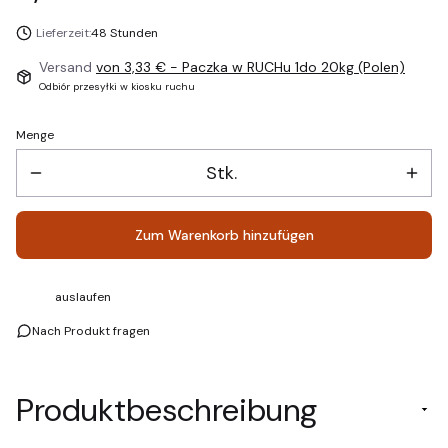
Lieferzeit:
48 Stunden
Versand
von 3,33 €
- Paczka w RUCHu 1do 20kg (Polen)
Odbiór przesyłki w kiosku ruchu
Menge
Stk.
Zum Warenkorb hinzufügen
auslaufen
Nach Produkt fragen
Produktbeschreibung