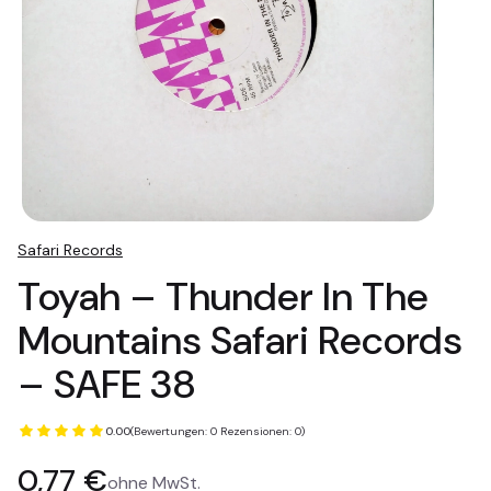
Safari Records
Toyah ‎– Thunder In The
Mountains Safari Records
‎– SAFE 38
0.00
(Bewertungen: 0 Rezensionen: 0)
Preis
0,77 €
ohne MwSt.