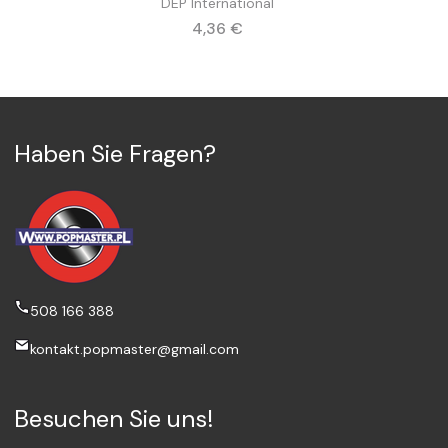
DEP International
Preis
4,36 €
Haben Sie Fragen?
508 166 388
kontakt.popmaster@gmail.com
Besuchen Sie uns!