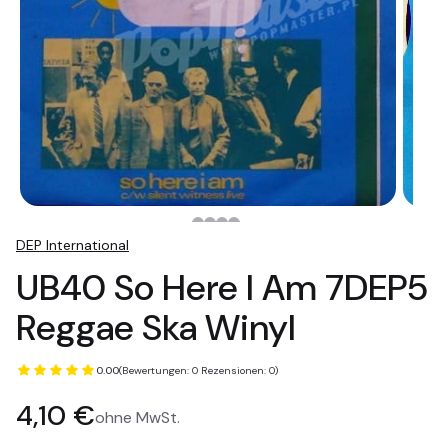
DEP International
UB40 So Here I Am 7DEP5
Reggae Ska Winyl
0.00
(Bewertungen: 0 Rezensionen: 0)
Preis
4,10 €
ohne MwSt.