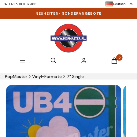
Deutsch
€
📞 +48 508 166 388
NEUHEITEN
•
SONDERANGEBOTE
Produkte im 
Suchmaschine öffnen
Suchen
Menü
Einloggen
Warenkorb
PopMaster
Vinyl-Formate
7" Single