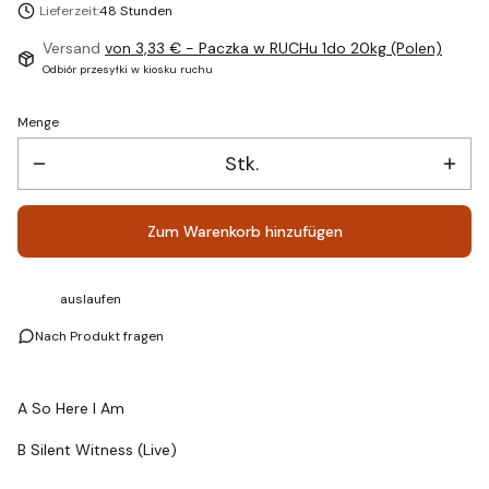
Lieferzeit:
48 Stunden
Versand
von 3,33 €
- Paczka w RUCHu 1do 20kg (Polen)
Odbiór przesyłki w kiosku ruchu
Menge
Stk.
Zum Warenkorb hinzufügen
auslaufen
Nach Produkt fragen
A So Here I Am
B Silent Witness (Live)