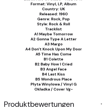
Format: Vinyl, LP, Album
Country: UK
Released: 1960
Genre: Rock, Pop
Style: Rock & Roll
Tracklist
A1 Maybe Tomorrow
A2 Gonna Type A Letter
A3 Margo
A4 Don't Knock Upon My Door
A5 Time Has Come
B1 Colette
B2 Baby How I Cried
B3 Angel Face
B4 Last Kiss
B5 Wondrous Place
Płyta Winylowa / Vinyl G
Okładka / Cover Vg-
Produktbewertungen