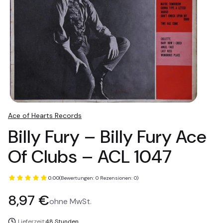
Ace of Hearts Records
Billy Fury – Billy Fury Ace
Of Clubs – ACL 1047
0.00
(Bewertungen: 0 Rezensionen: 0)
Preis
8,97 €
ohne MwSt.
Lieferzeit:
48 Stunden