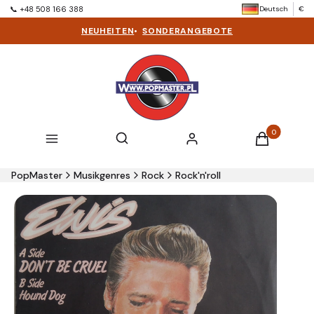
Deutsch
€
📞 +48 508 166 388
NEUHEITEN
•
SONDERANGEBOTE
Produkte im 
Suchmaschine öffnen
Suchen
Menü
Einloggen
Warenkorb
PopMaster
Musikgenres
Rock
Rock'n'roll