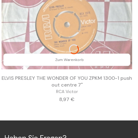
Zum Warenkorb
ELVIS PRESLEY THE WONDER OF YOU ZPKM 1300-1 push
out centre 7"
RCA Victor
Preis
8,97 €
Haben Sie Fragen?