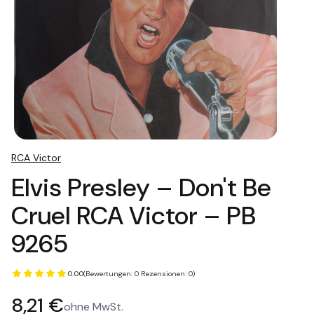
RCA Victor
Elvis Presley ‎– Don't Be
Cruel RCA Victor ‎– PB
9265
0.00
(Bewertungen: 0 Rezensionen: 0)
Preis
8,21 €
ohne MwSt.